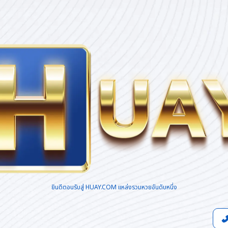
ยินดีตอนรับสู่ HUAY.COM แหล่งรวมหวยอันดับหนึ่ง